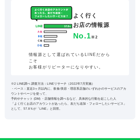
よく行く
お店の情報源
No.1
※2
情報源として選ばれているLINEだから
こそ
お客様がリピーターになりやすい。
※2 LINE調べ 調査方法：LINEリサーチ（2022年7月実施）
・ベース：直近3ヶ月以内に、飲食/美容・理容系店舗のいずれかのサービスのアカ
ウントやページを使って、
予約やチャット (DM) ・店舗情報を調べるなど、具体的な行動を起こした人
「よく行くお店のアカウントがあったら、友だち追加・フォローしたいサービス」
として、57.8％が「LINE」と回答。