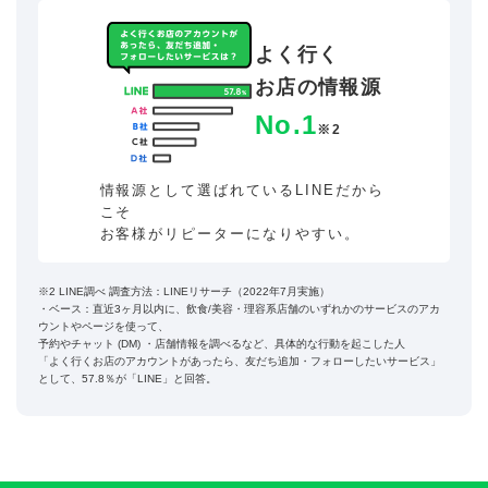
よく行く
お店の情報源
No.1
※2
情報源として選ばれているLINEだから
こそ
お客様がリピーターになりやすい。
※2 LINE調べ 調査方法：LINEリサーチ（2022年7月実施）
・ベース：直近3ヶ月以内に、飲食/美容・理容系店舗のいずれかのサービスのアカ
ウントやページを使って、
予約やチャット (DM) ・店舗情報を調べるなど、具体的な行動を起こした人
「よく行くお店のアカウントがあったら、友だち追加・フォローしたいサービス」
として、57.8％が「LINE」と回答。